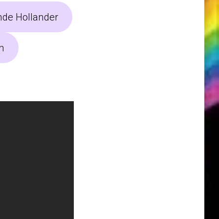
nde Hollander
n